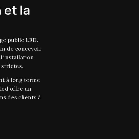
 et la
age public LED.
fin de concevoir
’installation
strictes.
nt à long terme
led offre un
ns des clients à