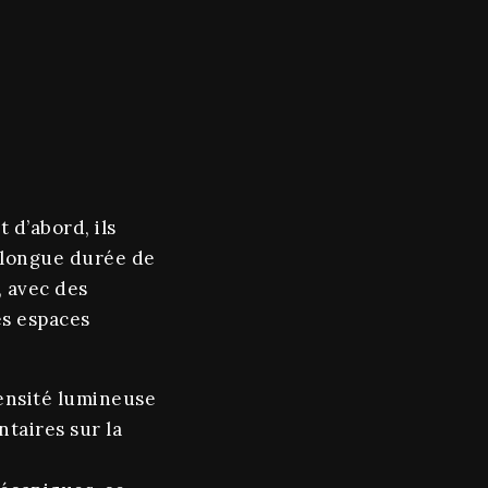
 d’abord, ils
e longue durée de
, avec des
es espaces
tensité lumineuse
taires sur la