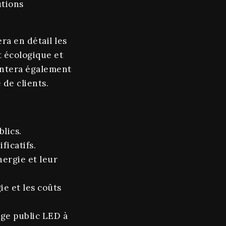
utions
ra en détail les
t écologique et
sentera également
 de clients.
lics.
ficatifs.
nergie et leur
e et les coûts
age public LED à