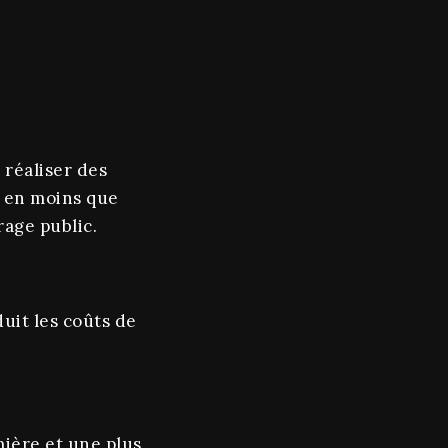
 réaliser des
e en moins que
rage public.
uit les coûts de
mière et une plus