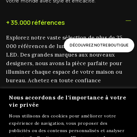
votre monde avec style et efficacité.
+ 35.000 références
Explorez notre vaste sélection de plus de 35
DÉCOUVREZ NOTRE BOUTIQUE
000 références de luminaires et d’éclairage
LED. Des grandes marques aux nouveaux
designers, nous avons la pièce parfaite pour
illuminer chaque espace de votre maison ou
bureau. Achetez en toute confiance
Nous accordons de l'importance à votre
Livraison 3 à 7 jours ouvrés
vie privée
Entreprise Française
Nous utilisons des cookies pour améliorer votre
expérience de navigation, vous proposer des
Ouvert aux professionnels
publicités ou des contenus personnalisés et analyser