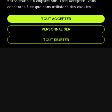
notre trafic. En cliquant sur "Tout accepter", vous
Zone d'intervention
consentez à ce que nous utilisions des cookies.
TOUT ACCEPTER
PERSONNALISER
TOUT REJETER
E-COMMERCE